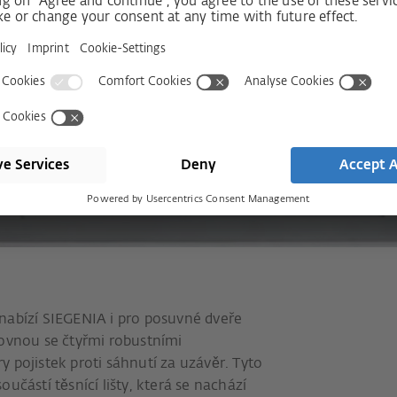
nabízí SIEGENIA i pro posuvné dveře
rovnou se čtyřmi robustními
 pojistek proti sáhnutí za uzávěr. Tyto
učástí těsnící lišty, která se nachází