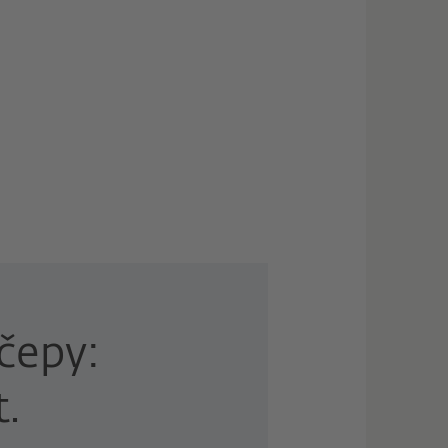
čepy:
.