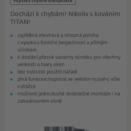
Pojistky chybné manipulace
Dochází k chybám? Nikoliv s kováním
TITAN!
zajištěná otevíravá a sklopná poloha
s vysokou funkční bezpečností a přímým
účinkem
k dostání přesné varianty výrobku pro všechny
velikosti a tvary oken
bez nutnosti použití nářadí
plná funkceschopnost ve velkém rozsahu vůle
v drážce
možnost jednoduché dodatečné montáže i na
zabudovaném okně