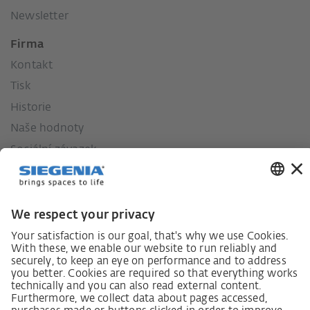
Newsletter
Firma
Kontakt
Tisk
Historie
Naše hodnoty
Sociální závazek
Zákon o náležité péči dodavatelského řetězce
Lieferantenkodex
Grundsatzerklärung Menschenrechtsstrategie