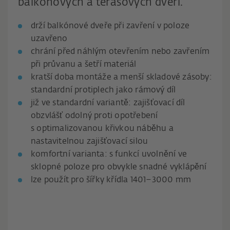
balkónových a terasových dveří.
drží balkónové dveře při zavření v poloze
uzavřeno
chrání před náhlým otevřením nebo zavřením
při průvanu a šetří materiál
kratší doba montáže a menší skladové zásoby:
standardní protiplech jako rámový díl
již ve standardní variantě: zajišťovací díl
obzvlášť odolný proti opotřebení
s optimalizovanou křivkou náběhu a
nastavitelnou zajišťovací silou
komfortní varianta: s funkcí uvolnění ve
sklopné poloze pro obvykle snadné vyklápění
lze použít pro šířky křídla 1401–3000 mm