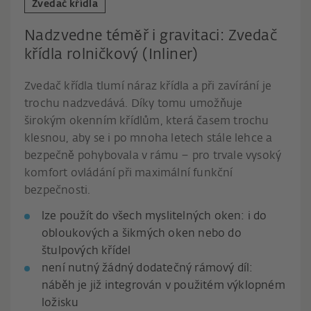
Zvedač křídla
Nadzvedne téměř i gravitaci: Zvedač
křídla rolničkový (Inliner)
Zvedač křídla tlumí náraz křídla a při zavírání je
trochu nadzvedává. Díky tomu umožňuje
širokým okenním křídlům, která časem trochu
klesnou, aby se i po mnoha letech stále lehce a
bezpečně pohybovala v rámu – pro trvale vysoký
komfort ovládání při maximální funkční
bezpečnosti.
lze použít do všech myslitelných oken: i do
obloukových a šikmých oken nebo do
štulpových křídel
není nutný žádný dodatečný rámový díl:
náběh je již integrován v použitém výklopném
ložisku