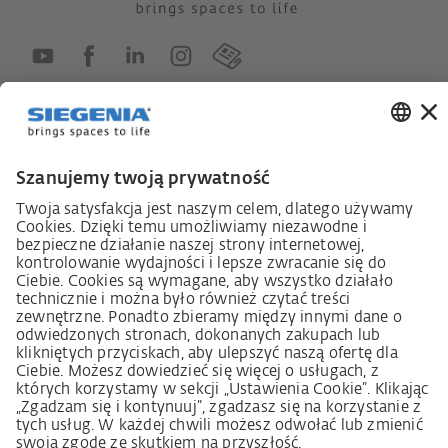
Ustawa o nadzorze nad łańcuchami dostaw
Kodeks postępowania dostawcy
Informacja dotycząca ustawy o należytej staranności
w łańcuchu dostaw (niem. LkSG)
Deklaracja zasad strategii w zakresie praw człowieka
Procedura składania skarg zgodnie z §§ 8, 9 ustawy o
należytej staranności w łańcuchu dostaw (niem. LkSG)
Imprint
OWS
Oświadczenie o ochronie danych osobowych
Informacja o realizowanej strategii podatkowej