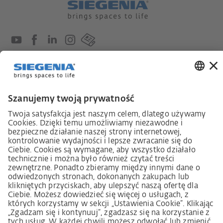
Ustawa o nadzorze nad łańcuchami dostaw
Kodeks postępowania dostawcy
Informacja dotycząca ustawy o należytej staranności
w łańcuchu dostaw (niem. LkSG)
Deklaracja zasad strategii w zakresie praw człowieka
Procedura składania skarg zgodnie z §§ 8, 9 ustawy o
należytej staranności w łańcuchu dostaw (niem. LkSG)
Imprint
OWS
Oświadczenie o ochronie danych osobowych