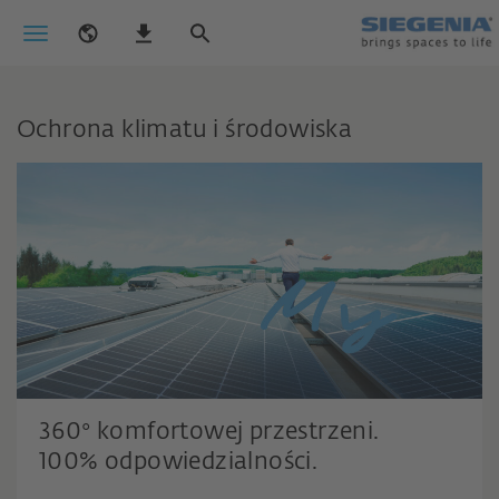
Ochrona klimatu i środowiska
360° komfortowej przestrzeni.
inicjujemy zmiany w myśl idei zrównoważonego
100% odpowiedzialności.
rozwoju.