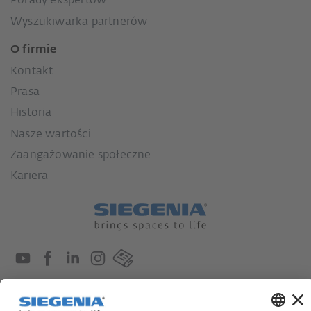
Porady ekspertów
Wyszukiwarka partnerów
O firmie
Kontakt
Prasa
Historia
Nasze wartości
Zaangażowanie społeczne
Kariera
Ustawa o nadzorze nad łańcuchami dostaw