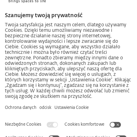
Kodeks postępowania dostawcy
Informacja dotycząca ustawy o należytej staranności
w łańcuchu dostaw (niem. LkSG)
Deklaracja zasad strategii w zakresie praw człowieka
Procedura składania skarg zgodnie z §§ 8, 9 ustawy o
należytej staranności w łańcuchu dostaw (niem. LkSG)
Imprint
OWS
Oświadczenie o ochronie danych osobowych
Informacja o realizowanej strategii podatkowej
Deklaracja dostępności