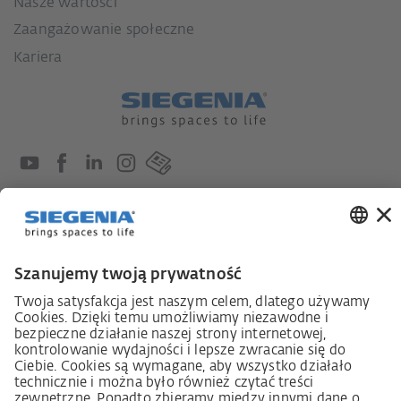
Nasze wartości
Zaangażowanie społeczne
Kariera
Ustawa o nadzorze nad łańcuchami dostaw
Kodeks postępowania dostawcy
Informacja dotycząca ustawy o należytej staranności
w łańcuchu dostaw (niem. LkSG)
Deklaracja zasad strategii w zakresie praw człowieka
Procedura składania skarg zgodnie z §§ 8, 9 ustawy o
należytej staranności w łańcuchu dostaw (niem. LkSG)