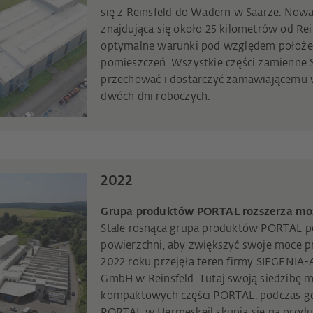
się z Reinsfeld do Wadern w Saarze. Now
znajdująca się około 25 kilometrów od Rei
optymalne warunki pod względem położen
pomieszczeń. Wszystkie części zamienne 
przechować i dostarczyć zamawiającemu 
dwóch dni roboczych.
2022
Grupa produktów PORTAL rozszerza moż
Stale rosnąca grupa produktów PORTAL p
powierzchni, aby zwiększyć swoje moce pr
2022 roku przejęła teren firmy SIEGENIA-A
GmbH w Reinsfeld. Tutaj swoją siedzibę m
kompaktowych części PORTAL, podczas gd
PORTAL w Hermeskeil skupia się na produk