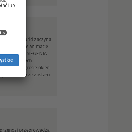
 SIEGENIA world zaczyna
ez atrakcyjne animacje
a produktów SIEGENIA.
ą w wirtualnych
eńskim kongresie okien
zędzie doradcze zostało
 przenosi przeprowadza