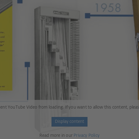
ent YouTube Video from loading. If you want to allow this content, pleas
Display content
Read more in our
Privacy Policy