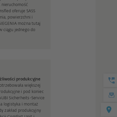
a nieruchomość
nsfled oferuje SASS
ia, powierzchni i
SIEGENIA można tutaj
w ciągu jednego do
liwości produkcyjne
otrzebowała większej
odukcyjne i pod koniec
UBI Sicherheits-Service
a logistyka i montaż
y zakład produkcyjny
cji Comfort Unit i