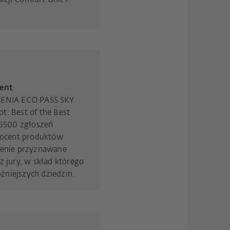
ent
EGENIA ECO PASS SKY
t: Best of the Best
 6500 zgłoszeń
procent produktów
czenie przyznawane
z jury, w skład którego
żniejszych dziedzin.