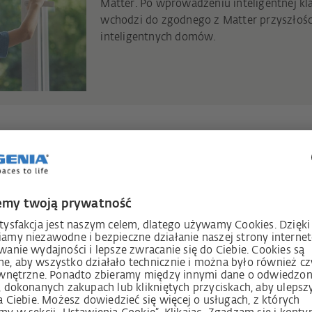
Matter. Po wprowadzeniu inteligentnej kl
wchodzi do zgodnego z Matter przyszłoś
inteligentnych domów.
2024
Targi Fensterbau Frontale 2024 stanowił
przekazania indywidualnych EPD (Enviro
Declarations) przez instytut ift Rosenheim
pierwszym producentem okuć, który ma in
środowiskowe produktów, które dostarcza
niezawodnych wskaźników dotyczących ś
SIEGENIA. Wydanie tych EPD podkreśla ro
przedsiębiorstwa w branży.