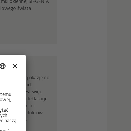
amki okiennej SIEGENIA
ciowego świata
y odpowiednią okazję do
nmental Product
. SIEGENIA jest więc
dywidualne deklaracje
ją konkretnych i
ladu CO2 produktów
lę innowatora