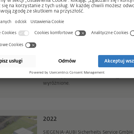
2023
Cyfrowe narzędzie doradcze dla klientów
funkcjonować i wskazuje szczegółowo prz
sposób działania oraz warianty wykonani
Informacje o produktach przedstawiane s
przestrzeniach trójwymiarowych. Na wied
i ochrony przed słońcem innowacyjne nar
wyróżnione.
2022
SIEGENIA-AUBI Sicherheits Service GmbH