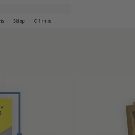
is
Sklep
O firmie