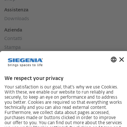
Assistenza
Downloads
Azienda
Contatti
Stampa
Storia
I nostri valori
La nostra responsabilità per il territorio.
Lieferkettensorgfaltspflichtengesetz