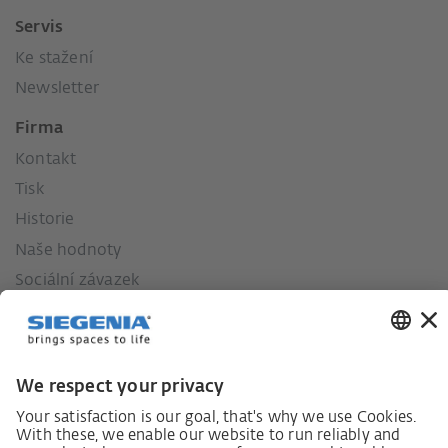
Servis
Ke stažení
Newsletter
Firma
Kontakt
Tisk
Historie
Naše hodnoty
Sociální závazek