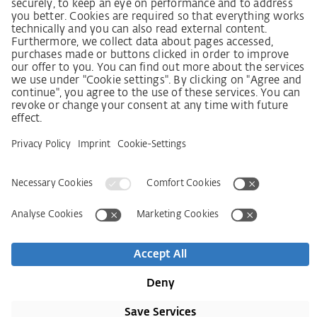
Zákon o náležité péči dodavatelského řetězce
Lieferantenkodex
Grundsatzerklärung Menschenrechtsstrategie
Beschwerdeverfahren
Impressum
VOB
Ochrana dat
Prohlášení k bezbariérovosti
Kontakt
Newsletter