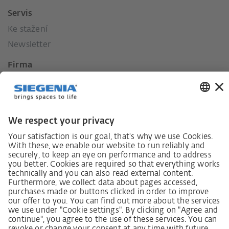
Servis
Ke stažení
Newsletter
Firma
Kontakt
Tisk
Historie
Naše hodnoty
Sociální závazek