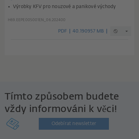
Výrobky KFV pro nouzové a panikové východy
H69.EEPE00S001EN_06.202400
PDF
40.190957 MB
Tímto způsobem budete
vždy informováni k věci!
Odebírat newsletter