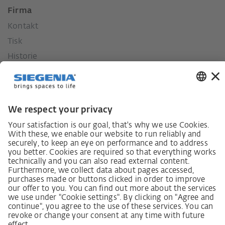
Firma
Kontakt
Tisk
Historie
Naše hodnoty
Sociální závazek
Zákon o náležité péči dodavatelského řetězce
Lieferantenkodex
Grundsatzerklärung Menschenrechtsstrategie
Beschwerdeverfahren