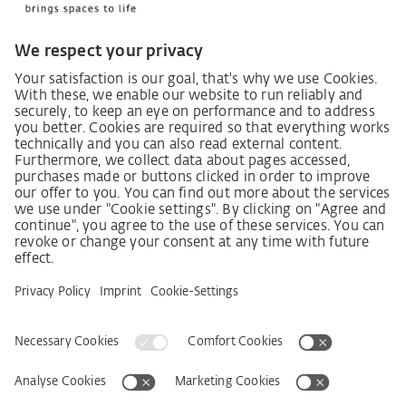
Zákon o náležité péči dodavatelského řetězce
Lieferantenkodex
Grundsatzerklärung Menschenrechtsstrategie
Beschwerdeverfahren
Impressum
VOB
Ochrana dat
Prohlášení k bezbariérovosti