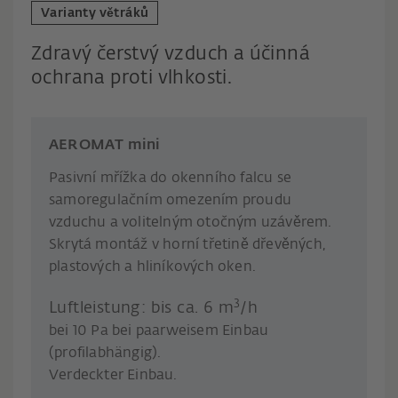
Varianty větráků
Zdravý čerstvý vzduch a účinná
ochrana proti vlhkosti.
AEROMAT mini
Pasivní mřížka do okenního falcu se
samoregulačním omezením proudu
vzduchu a volitelným otočným uzávěrem.
Skrytá montáž v horní třetině dřevěných,
plastových a hliníkových oken.
3
Luftleistung: bis ca. 6 m
/h
bei 10 Pa bei paarweisem Einbau
(profilabhängig).
Verdeckter Einbau.