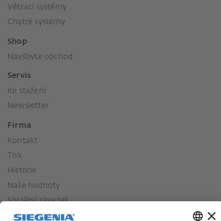
Větrací systémy
Chytré systémy
Shop
Navštivte obchod
Servis
Ke stažení
Newsletter
Firma
Kontakt
Tisk
Historie
Naše hodnoty
Sociální závazek