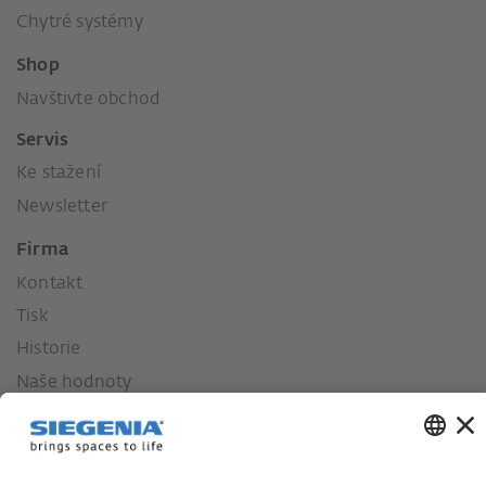
Chytré systémy
Shop
Navštivte obchod
Servis
Ke stažení
Newsletter
Firma
Kontakt
Tisk
Historie
Naše hodnoty
Sociální závazek