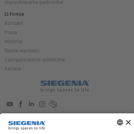
Wyszukiwarka partnerów
O firmie
Kontakt
Prasa
Historia
Nasze wartości
Zaangażowanie społeczne
Kariera
Ustawa o nadzorze nad łańcuchami dostaw
Kodeks postępowania dostawcy