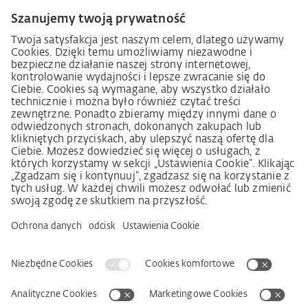
Informacja dotycząca ustawy o należytej staranności
w łańcuchu dostaw (niem. LkSG)
Deklaracja zasad strategii w zakresie praw człowieka
Procedura składania skarg zgodnie z §§ 8, 9 ustawy o
należytej staranności w łańcuchu dostaw (niem. LkSG)
Imprint
OWS
Oświadczenie o ochronie danych osobowych
Informacja o realizowanej strategii podatkowej
Deklaracja dostępności
Kontakt