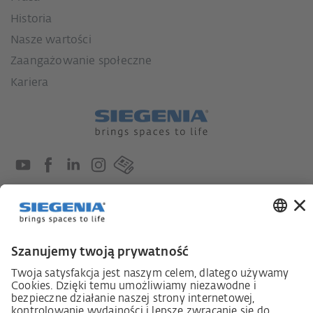
Historia
Nasze wartości
Zaangażowanie społeczne
Kariera
Ustawa o nadzorze nad łańcuchami dostaw
Kodeks postępowania dostawcy
Informacja dotycząca ustawy o należytej staranności
w łańcuchu dostaw (niem. LkSG)
Deklaracja zasad strategii w zakresie praw człowieka
Procedura składania skarg zgodnie z §§ 8, 9 ustawy o