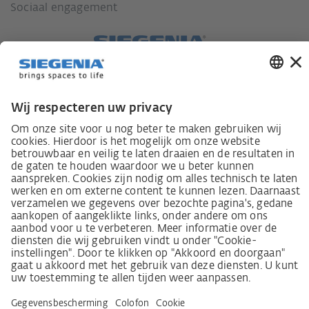
Sociaal engagement
Wet inzake zorgvuldigheid in de toeleveringsketen
Leverancierscode
Wet inzake zorgvuldigheid in de toeleveringsketen
(LkSG) brochure
Beginselverklaring voor de mensenrechtstrategie
Beroepsinstantie
Colofon
AVG
Privacyverklaring
Toegankelijkheidsverklaring