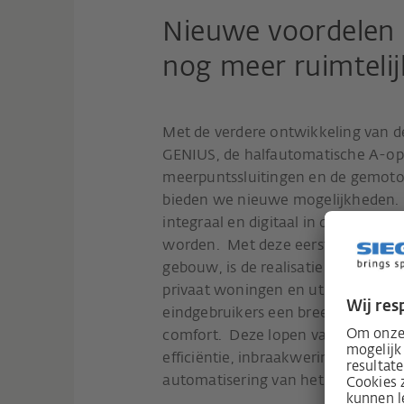
Nieuwe voordelen 
nog meer ruimteli
Met de verdere ontwikkeling van d
GENIUS, de halfautomatische A-op
meerpuntssluitingen en de gemoto
bieden we nieuwe mogelijkheden. 
integraal en digitaal in de KNX-g
worden. Met deze eerste stap naa
gebouw, is de realisatie van proj
privaat woningen en utiliteitsbouw 
eindgebruikers een breed scala aa
comfort. Deze lopen van de eenvoud
efficiëntie, inbraakwering en barriè
automatisering van het thuis.