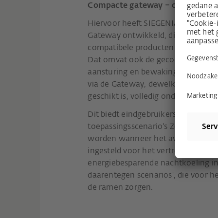
Compacte gateway – ongekende 
Hiervoor heeft SIEGENIA een uiter
Gateway ontwikkeld, die gebruikt
compatibele producten te integre
Dat omvat ook de gecodeerde comm
aansturing en bewaking van de aan
via de Gateway, dewelke zowel in
geschikt is, volledig ondersteund.
Dit biedt eindgebruikers een breed
toepassingsscenario's Zo kan bijv.
worden wanneer het avond wordt o
ingesteld voor het vertrekken en t
energiebesparende nachtkoeling 
daarentegen scenarios', die voor h
de ramen zorgen.