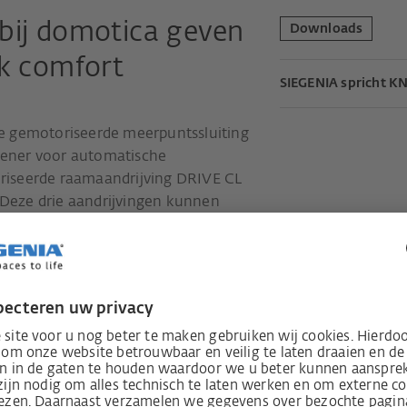
bij domotica geven
Downloads
jk comfort
SIEGENIA spricht K
e gemotoriseerde meerpuntssluiting
ener voor automatische
riseerde raamaandrijving DRIVE CL
Deze drie aandrijvingen kunnen
ebouwautomatisering geïntegreerd
r KNX oplossingen rondom het
ecten in de hogere marktsegmenten van
perfect mogelijk. Dit biedt
n mogelijkheden voor meer ruimtelijk
ige, intuïtieve bediening via energie-
revrijheid tot de algehele