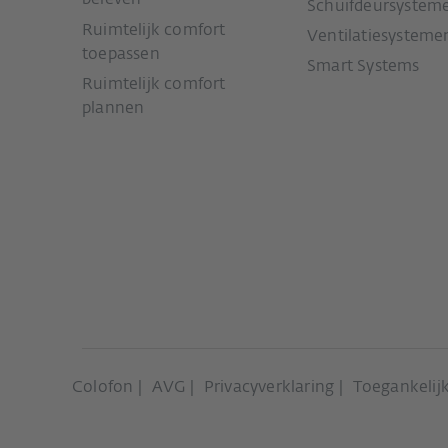
beleven
Schuifdeursystem
Ruimtelijk comfort
Ventilatiesysteme
toepassen
Smart Systems
Ruimtelijk comfort
plannen
Colofon
AVG
Privacyverklaring
Toegankelijk