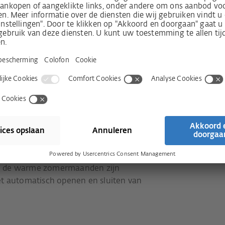
mogelijkheden
st compacte, gecertificeerde KNX-
 kan worden om de SI-BUS-
ren in de KNX-gebouwautomatisering.
unicatie via KNX secure. De
gesloten aandrijvingen via KNX wordt
gebouwd als voor DIN Railmontage
 scala aan mogelijkheden en
 automatisch de deur.vergrendeld
f kunnen er scenario's worden
huis komen. Ideaal voor een
in de warme zomermaanden zijn
et automatisch openen en sluiten van