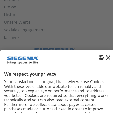
Presse
Historie
Unsere Werte
Soziales Engagement
Karriere
Lieferkettensorgfaltspflichtengesetz
Lieferantenkodex
LkSG-Merkblatt für Lieferanten
Grundsatzerklärung Menschenrechtsstrategie
Beschwerdeverfahren