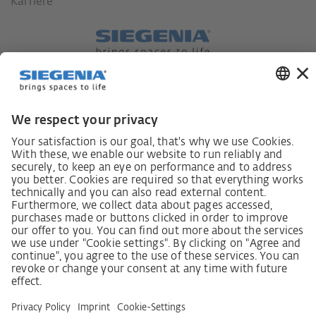
Karriere
Lieferkettensorgfaltspflichtengesetz
Lieferantenkodex
LkSG-Merkblatt für Lieferanten
Grundsatzerklärung Menschenrechtsstrategie
Beschwerdeverfahren
Impressum
AGB
Datenschutz
Erklärung zur Barrierefreiheit