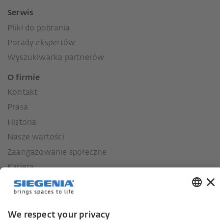
Serwis
Pliki do pobrania
Porady ekspertów
Wyszukiwarka partnerów
O firmie
Kontakt
Prasa
Historia
Nasze wartości
Zaangażowanie społeczne
Kariera