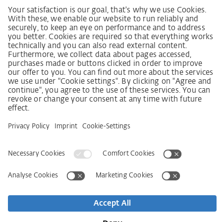
Ustawa o nadzorze nad łańcuchami dostaw
Kodeks postępowania dostawcy
Informacja dotycząca ustawy o należytej staranności
w łańcuchu dostaw (niem. LkSG)
Deklaracja zasad strategii w zakresie praw człowieka
Procedura składania skarg zgodnie z §§ 8, 9 ustawy o
należytej staranności w łańcuchu dostaw (niem. LkSG)
Imprint
OWS
Oświadczenie o ochronie danych osobowych
Informacja o realizowanej strategii podatkowej
Deklaracja dostępności