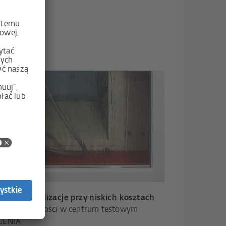
ty i optymalizacje przy niskich kosztach
anie szczelności w centrum testowym
GENIA