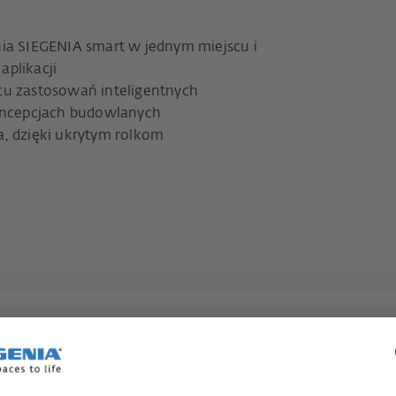
nia SIEGENIA smart w jednym miejscu i
aplikacji
cu zastosowań inteligentnych
ncepcjach budowlanych
a, dzięki ukrytym rolkom
a, które odpowiadają