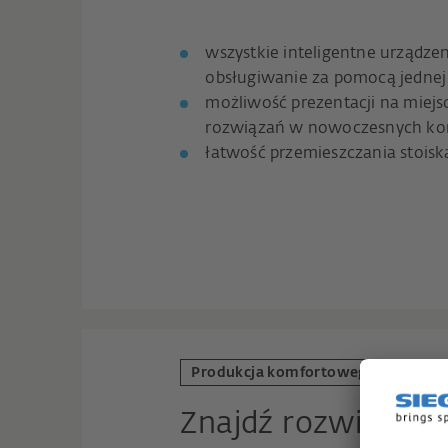
wszystkie inteligentne urządze
obsługiwanie za pomocą jednej 
możliwość prezentacji na miejs
rozwiązań w nowoczesnych ko
łatwość przemieszczania stoisk
Produkcja komfortowego wnętrza
Znajdź rozwiązani