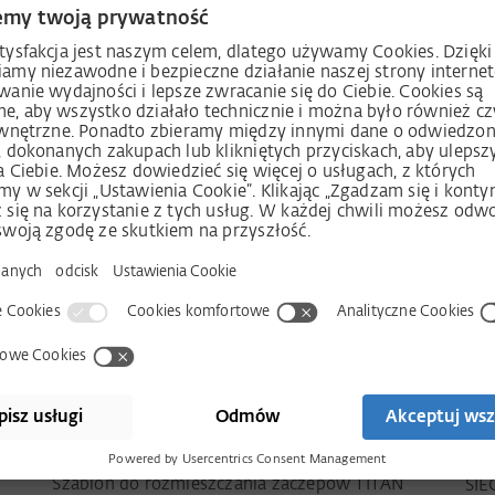
Wygodny sposób doinstalowania bezpiecznej
Tes
ska
mikrowentylacji
Bad
Szablon do rozmieszczania zaczepów TITAN
SIE