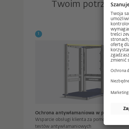
Twoim potrzebom
Ochrona antywłamaniowa w praktyce
Wsparcie obsługi klienta za pomocą stanowi
testów antywłamaniowych