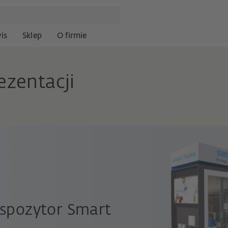
is
Sklep
O firmie
zentacji
kspozytor Smart