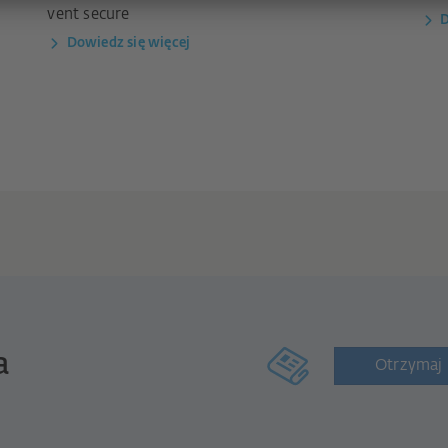
vent secure
D
Dowiedz się więcej
a
Otrzymaj 