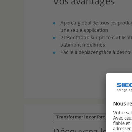
Vos avantages
Aperçu global de tous les prod
une seule application
Présentation sur place d'utilisa
bâtiment modernes
Facile à déplacer grâce à des rou
Transformer le confort ambiant