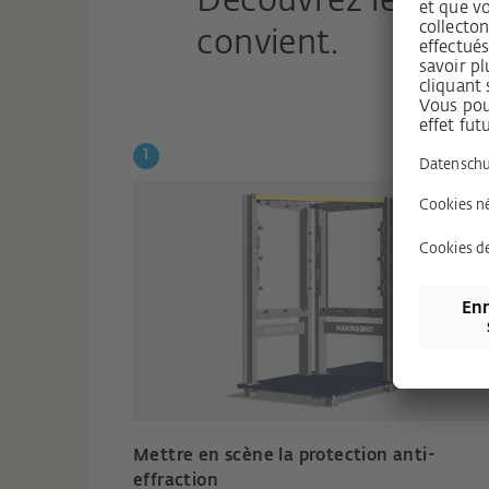
Découvrez le conf
convient.
Mettre en scène la protection anti-
effraction