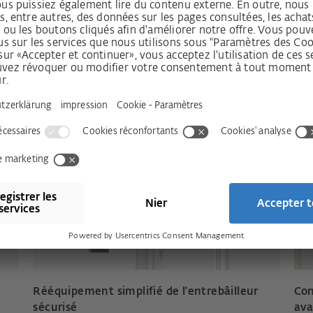
ort ambiant qui vous
Rééquipement simplifié de l'entrebâilleur
Con
sécurisé
av