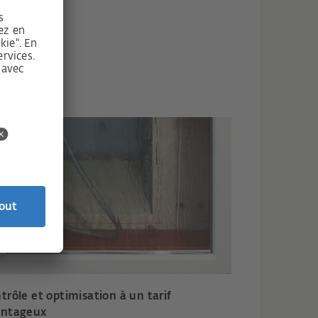
trôle et optimisation à un tarif
antageux