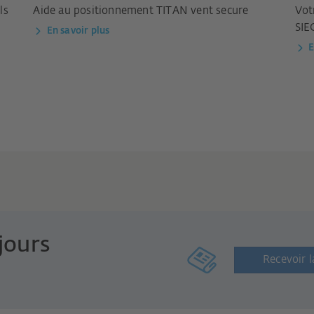
ls
Aide au positionnement TITAN vent secure
Vot
SIE
En savoir plus
E
jours
Recevoir l