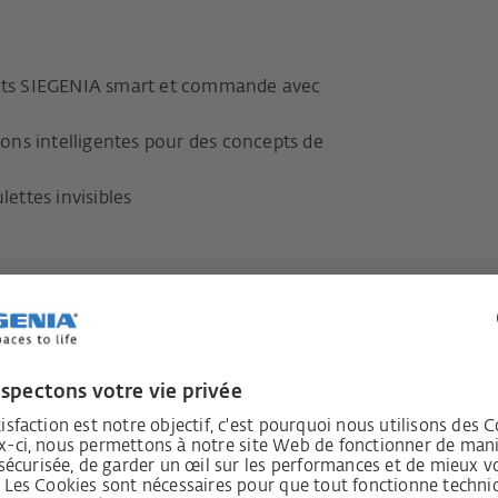
uits SIEGENIA smart et commande avec
tions intelligentes pour des concepts de
lettes invisibles