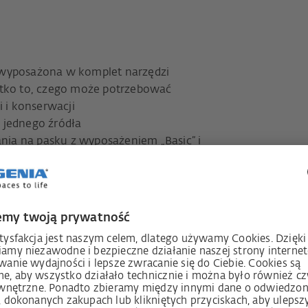
 wyposażona w komplet narzędzi
stko to, czego może potrzebować
i i konserwacji
 jednego źródła
ia na pasku z wyposażeniem „Basic” i
TITAN i olejem do smarowania okuć
sażenia nerki biodrowej „Start“
ów i elastycznym uchwytem na bity