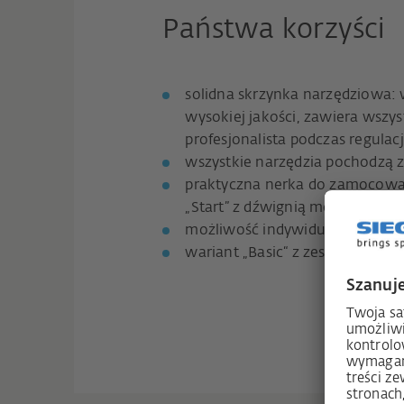
Państwa korzyści
solidna skrzynka narzędziowa:
wysokiej jakości, zawiera wszy
profesjonalista podczas regulacj
wszystkie narzędzia pochodzą z
praktyczna nerka do zamocowan
„Start” z dźwignią montażową 
możliwość indywidualnego wypo
wariant „Basic“ z zestawem bit