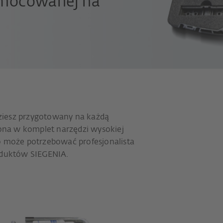
e mocowanej na
ziesz przygotowany na każdą
na w komplet narzędzi wysokiej
go może potrzebować profesjonalista
roduktów SIEGENIA.