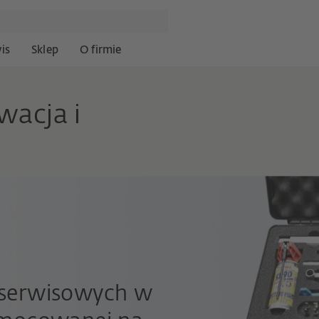
is
Sklep
O firmie
wacja i
 serwisowych w