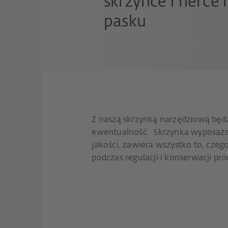
skrzynce i nerc
pasku
Z naszą skrzynką narzędziową będ
ewentualność. Skrzynka wyposażo
jakości, zawiera wszystko to, cze
podczas regulacji i konserwacji p