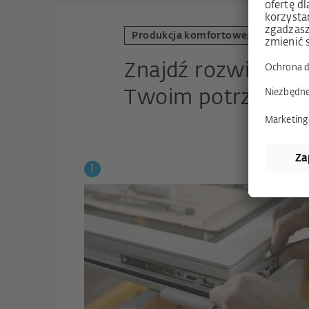
Produkcja komfortowego wnętrza
Znajdź rozwiązani
Twoim potrzebom