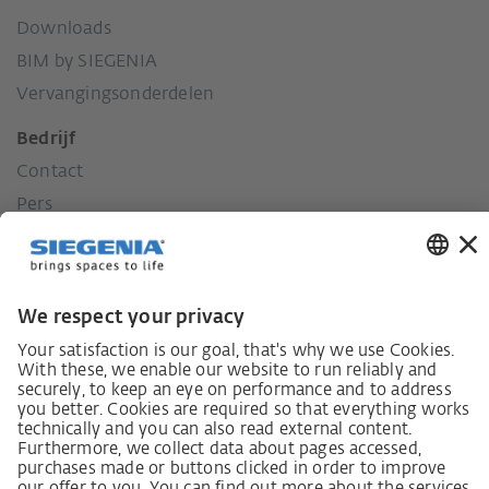
Downloads
BIM by SIEGENIA
Vervangingsonderdelen
Bedrijf
Contact
Pers
Geschiedenis
Onze waarden
Sociaal engagement