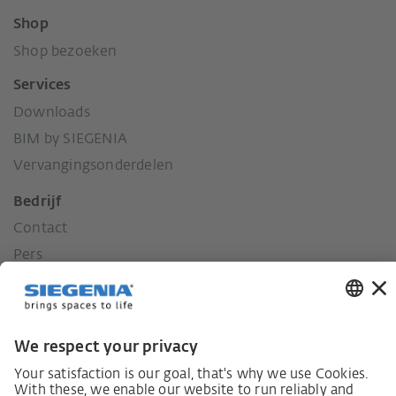
Shop
Shop bezoeken
Services
Downloads
BIM by SIEGENIA
Vervangingsonderdelen
Bedrijf
Contact
Pers
Geschiedenis
Onze waarden
Sociaal engagement