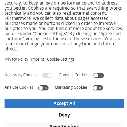
Wet inzake zorgvuldigheid in de toeleveringsketen
Leverancierscode
Wet inzake zorgvuldigheid in de toeleveringsketen
(LkSG) brochure
Beginselverklaring voor de mensenrechtstrategie
Beroepsinstantie
Colofon
AVG
Privacyverklaring
Toegankelijkheidsverklaring