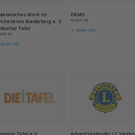
iakonisches Werk im
DKMS
12/2017 DE
rchenkreis Niederberg e. V.
lberter Tafel
Meer info
/2017 DE
Meer info
egener Tafel e.V.
Adventskalender LC Siegen