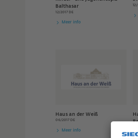
12
Balthasar
12/2017 DE
Meer info
Haus an der Weiß
Ha
06/2017 DE
Be
06
Meer info