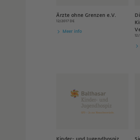
Ärzte ohne Grenzen e.V.
D
12/2017 DE
Ki
Ve
Meer info
12
Kinder- und Jugendhospiz
Si