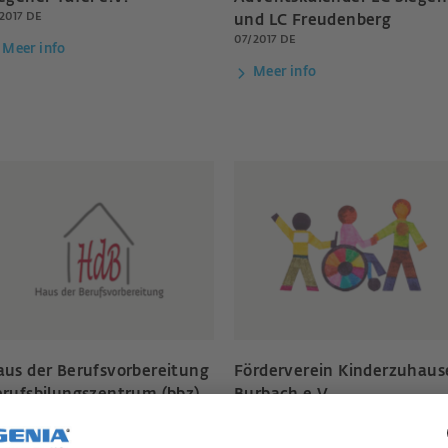
/2017 DE
und LC Freudenberg
07/2017 DE
Meer info
Meer info
us der Berufsvorbereitung
Förderverein Kinderzuhaus
rufsbilungszentrum (bbz)
Burbach e.V.
/2017 DE
02/2017 DE
Meer info
Meer info