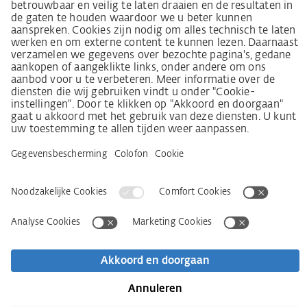
Leverancierscode
Wet inzake zorgvuldigheid in de toeleveringsketen
(LkSG) brochure
Beginselverklaring voor de mensenrechtstrategie
Beroepsinstantie
Colofon
AVG
Privacyverklaring
Toegankelijkheidsverklaring
Contact
Newsletter