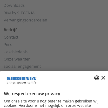
Downloads
BIM by SIEGENIA
Vervangingsonderdelen
Bedrijf
Contact
Pers
Geschiedenis
Onze waarden
Sociaal engagement
Wet inzake zorgvuldigheid in de toeleveringsketen