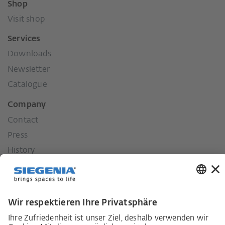
Shop
Visit shop
Services
Downloads
Newsletter
Catalogue
Company
Contact
Press
History
Our values
Social commitment