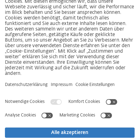
German supply chain act
Code of Conduct
SCDDA Information sheet for suppliers
Policy statement on the human rights strategy
Complaints procedure
Imprint
AGB
Privacy Statement
Accessibility Statement