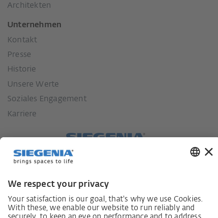
Architekten
Unternehmen
Kontakt
Presse
Historie
Unsere Werte
Soziales Engagement
Karriere
Lieferkettensorgfaltspflichtengesetz
Lieferantenkodex