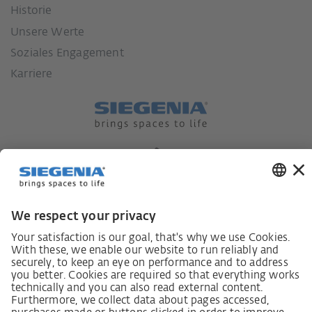
Historie
Unsere Werte
Soziales Engagement
Karriere
Lieferkettensorgfaltspflichtengesetz
Lieferantenkodex
LkSG-Merkblatt für Lieferanten
Grundsatzerklärung Menschenrechtsstrategie
Beschwerdeverfahren