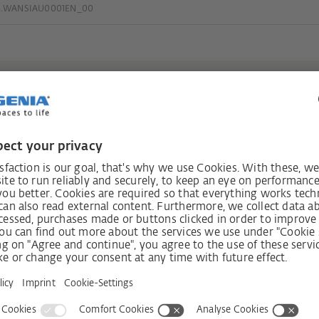
3.WANSIAU0001EN_00
a
Otrzymaj 
Sklep
O firmie
Odwiedź sklep
Kontakt