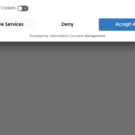
Prasa
Serwis
Historia
Pliki do pobrania
Nasze wartości
Porady ekspertów
i
Zaangażowanie s
Wyszukiwarka partnerów
Kariera