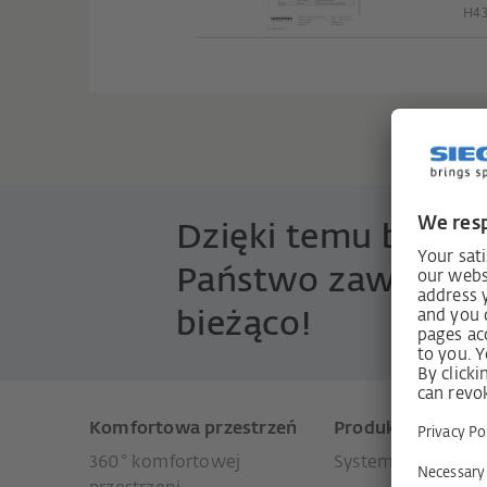
H4
Dzięki temu będą
Państwo zawsze n
bieżąco!
Komfortowa przestrzeń
Produkty
360° komfortowej
Systemy do okien