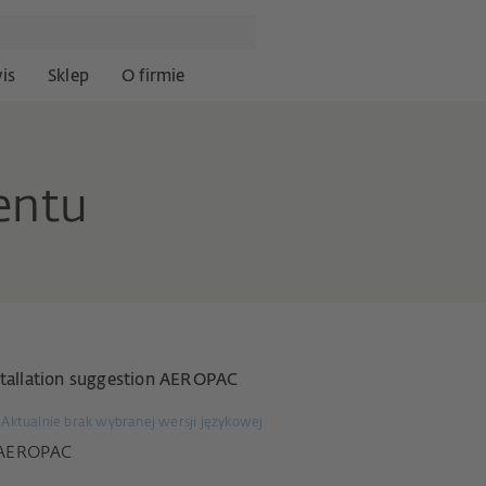
is
Sklep
O firmie
entu
stallation suggestion AEROPAC
Aktualnie brak wybranej wersji językowej
AEROPAC