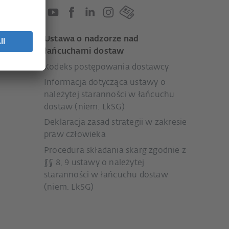
Ustawa o nadzorze nad
połeczne
łańcuchami dostaw
Kodeks postępowania dostawcy
Informacja dotycząca ustawy o
należytej staranności w łańcuchu
dostaw (niem. LkSG)
Deklaracja zasad strategii w zakresie
praw człowieka
Procedura składania skarg zgodnie z
§§ 8, 9 ustawy o należytej
staranności w łańcuchu dostaw
(niem. LkSG)