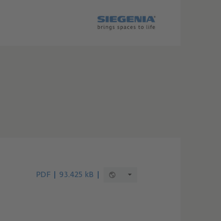
PDF
93.425 kB