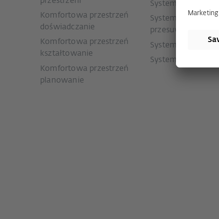
przestrzeni
Systemy do drzwi
Komfortowa przestrzeń
Systemy do drzwi
doświadczanie
przesuwnych
Komfortowa przestrzeń
Systemy wentylacj
kształtowanie
Systemy smart
Komfortowa przestrzeń
planowanie