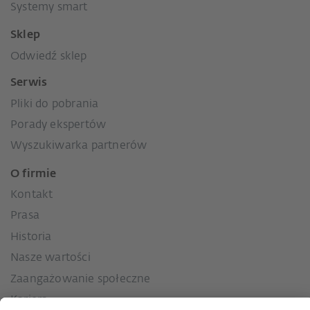
Systemy smart
Sklep
Odwiedź sklep
Serwis
Pliki do pobrania
Porady ekspertów
Wyszukiwarka partnerów
O firmie
Kontakt
Prasa
Historia
Nasze wartości
Zaangażowanie społeczne
Kariera