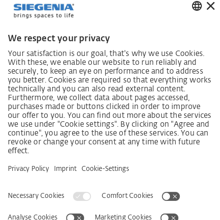
Ustawa o nadzorze nad łańcuchami dostaw
Kodeks postępowania dostawcy
Informacja dotycząca ustawy o należytej staranności
w łańcuchu dostaw (niem. LkSG)
Deklaracja zasad strategii w zakresie praw człowieka
Procedura składania skarg zgodnie z §§ 8, 9 ustawy o
należytej staranności w łańcuchu dostaw (niem. LkSG)
Imprint
OWS
Oświadczenie o ochronie danych osobowych