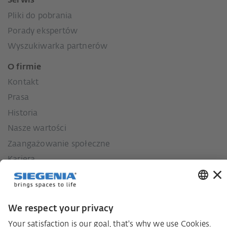
Serwis
Pliki do pobrania
Porady ekspertów
Wyszukiwarka partnerów
O firmie
Kontakt
Prasa
Historia
Nasze wartości
Zaangażowanie społeczne
Kariera