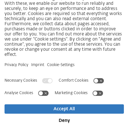
Ustawa o nadzorze nad łańcuchami dostaw
Kodeks postępowania dostawcy
Informacja dotycząca ustawy o należytej staranności
w łańcuchu dostaw (niem. LkSG)
Deklaracja zasad strategii w zakresie praw człowieka
Procedura składania skarg zgodnie z §§ 8, 9 ustawy o
należytej staranności w łańcuchu dostaw (niem. LkSG)
Imprint
OWS
Oświadczenie o ochronie danych osobowych
Informacja o realizowanej strategii podatkowej
Deklaracja dostępności