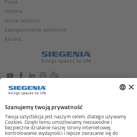
Prasa
Historia
Nasze wartości
Zaangażowanie społeczne
Kariera
Ustawa o nadzorze nad łańcuchami dostaw
Kodeks postępowania dostawcy
Informacja dotycząca ustawy o należytej staranności
w łańcuchu dostaw (niem. LkSG)
Deklaracja zasad strategii w zakresie praw człowieka
Procedura składania skarg zgodnie z §§ 8, 9 ustawy o