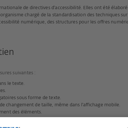
ionale de directives d'accessibilité. Elles ont été élaboré
ganisme chargé de la standardisation des techniques sur In
accessibilité numérique, des structures pour les offres numér
tien
sures suivantes :
ans le texte.
es.
gatoires sous forme de texte.
de changement de taille, même dans l'affichage mobile.
cement des éléments.
mps obligatoires.
ires dans les formulaires.