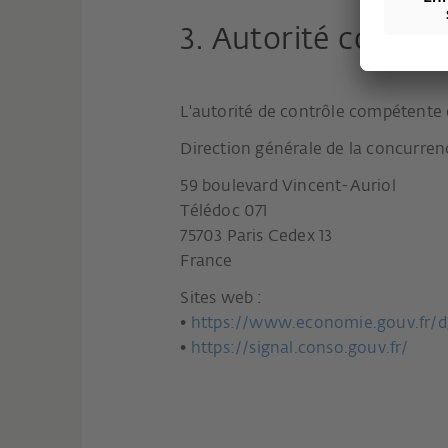
3. Autorité compét
L'autorité de contrôle compétente e
Direction générale de la concurren
59 boulevard Vincent-Auriol
Télédoc 071
75703 Paris Cedex 13
France
Sites web :
•
https://www.economie.gouv.fr/d
•
https://signal.conso.gouv.fr/