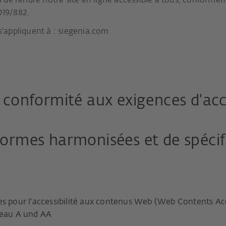
 de rendre notre site en ligne accessible à tous, conformém
019/882.
 s'appliquent à : siegenia.com
a conformité aux exigences d'acce
 normes harmonisées et de spécif
es pour l'accessibilité aux contenus Web (Web Contents Ac
niveau A und AA