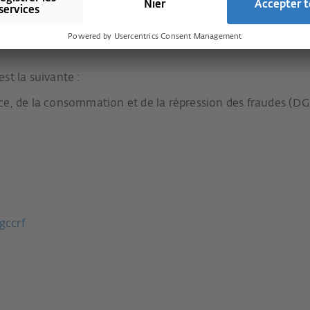
ente de surveillance du marché
st la suivante :
ce, de la consommation et de la répression des fraudes (
gccrf