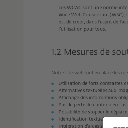
Les WCAG sont une norme internat
Wide Web Consortium (W3C), l'or
est de créer, dans l'esprit de l'
l'utilisation pour tous.
1.2 Mesures de sou
Notre site web met en place les me
Utilisation de forts contrastes d
Alternatives textuelles aux imag
Affichage des informations obli
Pas de perte de contenu en cas 
Possibilité de stopper le dépla
Identification textuelle des cha
Intégration d'aides supplémenta