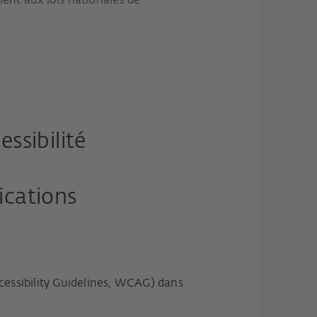
ent aux lois nationales de
ssibilité
ications
cessibility Guidelines, WCAG) dans