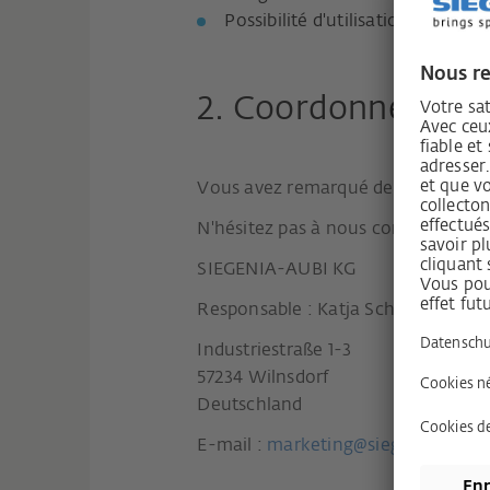
Possibilité d'utilisation conséqu
2. Coordonnées - S
Vous avez remarqué des lacunes en 
N'hésitez pas à nous contacter:
SIEGENIA-AUBI KG
Responsable : Katja Schreiber
Industriestraße 1-3
57234 Wilnsdorf
Deutschland
E-mail :
marketing@siegenia.com