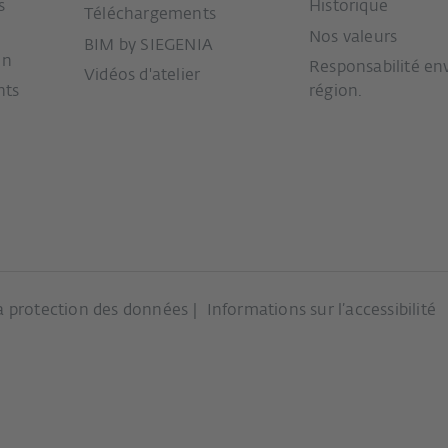
s
Historique
Téléchargements
Nos valeurs
BIM by SIEGENIA
on
Responsabilité env
Vidéos d'atelier
nts
région.
la protection des données
Informations sur l’accessibilité