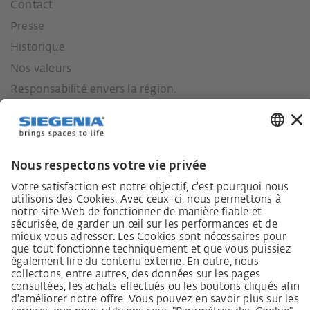
Contact
Presse
Historique
Nos valeurs
Responsabilité envers la région.
Lieferkettensorgfaltspflichtengesetz
Lieferantenkodex
Grundsatzerklärung Menschenrechtsstrategie
Beschwerdeverfahren