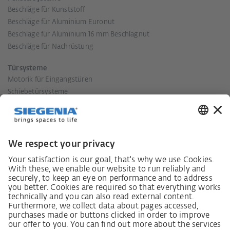
Beschläge für Kunststoff
Beschläge für Aluminium Euronut
Beschläge für Aluminium 16 mm Beschlagnut
Beschläge für Nachrüstung
Türsysteme
Motorik für Eingangstüren
Schiebetürsysteme
Lüftungssysteme
Smarte Systeme
Shop
Unternehmen
Aktuelle Meldungen
Presse
Social Media
Kontakt
Standorte
Historie