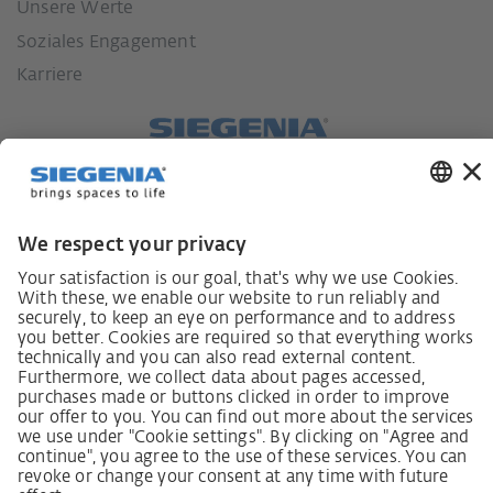
Unsere Werte
Soziales Engagement
Karriere
Lieferkettensorgfaltspflichtengesetz
Lieferantenkodex
LkSG-Merkblatt für Lieferanten
Grundsatzerklärung Menschenrechtsstrategie
Beschwerdeverfahren