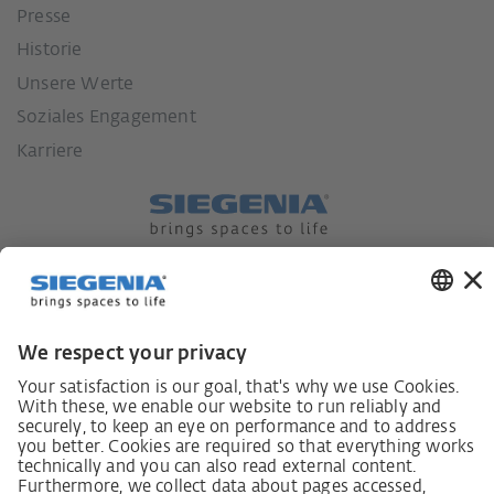
Presse
Historie
Unsere Werte
Soziales Engagement
Karriere
Lieferkettensorgfaltspflichtengesetz
Lieferantenkodex
LkSG-Merkblatt für Lieferanten
Grundsatzerklärung Menschenrechtsstrategie
Beschwerdeverfahren