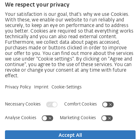
Lieferkettensorgfaltspflichtengesetz
Lieferantenkodex
LkSG-Merkblatt für Lieferanten
Grundsatzerklärung Menschenrechtsstrategie
Beschwerdeverfahren
Impressum
AGB
Datenschutz
Erklärung zur Barrierefreiheit
Services