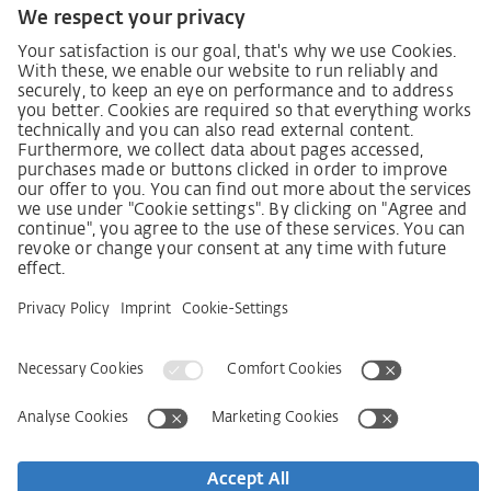
Lieferkettensorgfaltspflichtengesetz
Lieferantenkodex
LkSG-Merkblatt für Lieferanten
Grundsatzerklärung Menschenrechtsstrategie
Beschwerdeverfahren
Impressum
AGB
Datenschutz
Erklärung zur Barrierefreiheit
Services