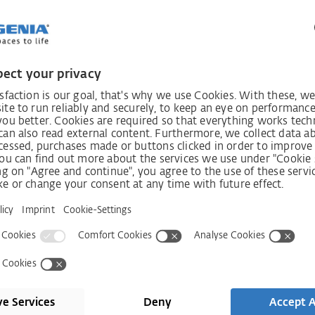
e nutzten die Gelegenheit, spielerisch
en und dabei erste Anhaltspunkte für
ten. Hierzu hatte sich SIEGENIA etwas
tück des Aktionstags war der Bau eines
 Schülerinnen und Schüler mit echten,
iginalbauteilen aus unserer Fertigung
t an“, schildert Sven Wiechmann,
. „Ebenso wichtig war es uns, mit
achhaltigkeit zu setzen. Auch das
 Anklang.“
en technischen Azubis, die ihnen mit
den. Erstmals erhielten sie im Rahmen
 die Teilnehmenden eigenständig zu
tationen hinweg anzuleiten. So führten
nzelnen Produktionsschritte,
 Maschinen und sorgten für Spaß und