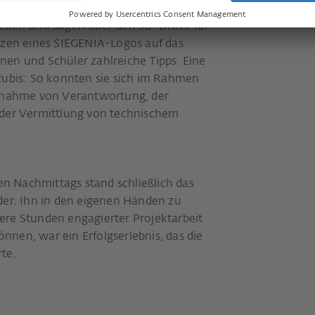
tzung. Von der klassischen manuellen
eilen und Sägen über den 3D-Druck für
anzen eines SIEGENIA-Logos auf das
nen und Schüler zahlreiche Tipps. Eine
zubis: So konnten sie sich im Rahmen
ernahme von Verantwortung, der
 der Vermittlung von technischem
 Nachmittags stand schließlich das
der. Ihn in den eigenen Händen zu
ere Stunden engagierter Projektarbeit
nen, war ein Erfolgserlebnis, das die
te.