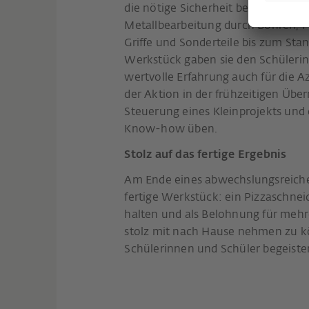
die nötige Sicherheit bei der Umse
Metallbearbeitung durch Bohren, F
Griffe und Sonderteile bis zum St
Werkstück gaben sie den Schülerin
wertvolle Erfahrung auch für die A
der Aktion in der frühzeitigen Üb
Steuerung eines Kleinprojekts und
Know-how üben.
Stolz auf das fertige Ergebnis
Am Ende eines abwechslungsreichen
fertige Werkstück: ein Pizzaschnei
halten und als Belohnung für mehr
stolz mit nach Hause nehmen zu kön
Schülerinnen und Schüler begeister