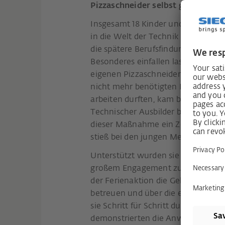
Pizzaschneider selbst gemacht
Insgesamt 18 Kinder und Jugendlich
in die Welt der Technik einzutauch
die spätere Berufsfindung zu erhal
Besonderes einfallen lassen: Herzs
eigenen Pizzaschneiders. „Dass die
nicht mehr benötigten Edelstahl-Or
arbeiten durften, kam bei ihnen gu
Technischer Ausbilder bei SIEGENIA
dieser Maßnahme ein Zeichen für N
stieß bei den jungen Menschen auf
Unterstützt wurden sie dabei von d
großem Engagement zur Seite stan
der Ferienaktion die Gelegenheit,
betreuen und über die einzelnen S
sie Schritt für Schritt durch die ei
demonstrierten die Anwendung der