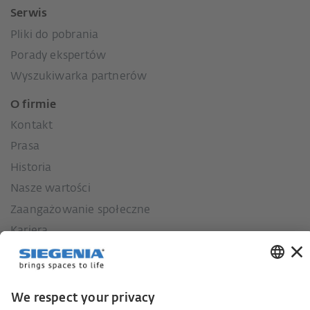
Serwis
Pliki do pobrania
Porady ekspertów
Wyszukiwarka partnerów
O firmie
Kontakt
Prasa
Historia
Nasze wartości
Zaangażowanie społeczne
Kariera