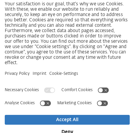
Ustawa o nadzorze nad łańcuchami dostaw
Kodeks postępowania dostawcy
Informacja dotycząca ustawy o należytej staranności
w łańcuchu dostaw (niem. LkSG)
Deklaracja zasad strategii w zakresie praw człowieka
Procedura składania skarg zgodnie z §§ 8, 9 ustawy o
należytej staranności w łańcuchu dostaw (niem. LkSG)
Imprint
OWS
Oświadczenie o ochronie danych osobowych
Informacja o realizowanej strategii podatkowej
Deklaracja dostępności