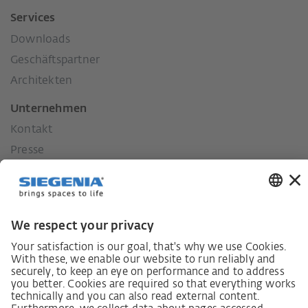
Services
Downloads
Geschäftspartner
Architekten
Unternehmen
Kontakt
Presse
Historie
Unsere Werte
Soziales Engagement
Karriere