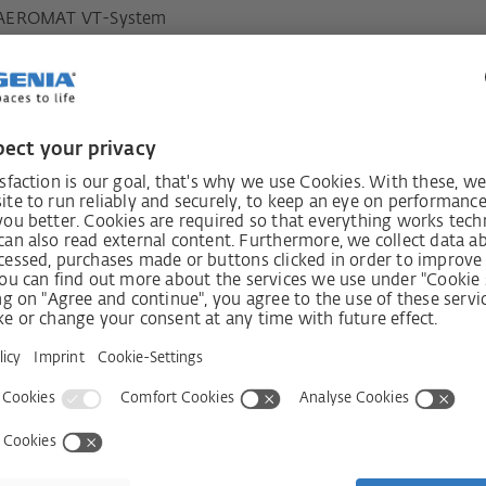
AEROMAT VT-System
05.3597
auf den
Newslette
Shop
Unternehmen
Shop CH
Kontakt