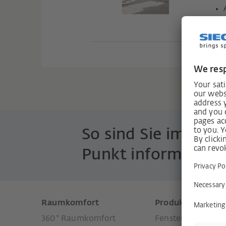
H40
So sind Sie immer 
Punkt informiert!
Raumkomfort
Produkte
360° Raumkomfort
Fenstersysteme