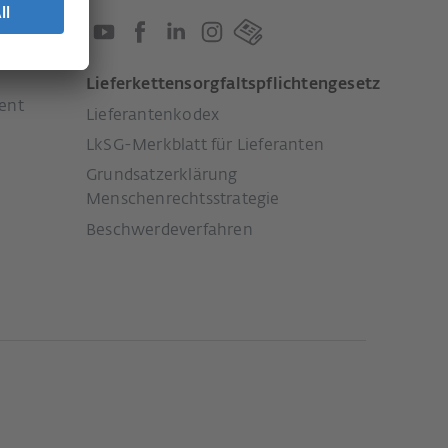
Lieferkettensorgfaltspflichtengesetz
ent
Lieferantenkodex
LkSG-Merkblatt für Lieferanten
Grundsatzerklärung
Menschenrechtsstrategie
Beschwerdeverfahren