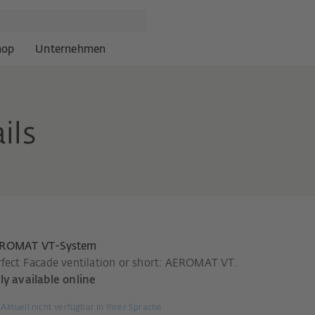
hop
Unternehmen
ils
ROMAT VT-System
rfect Facade ventilation or short: AEROMAT VT.
ly available online
Aktuell nicht verfügbar in Ihrer Sprache