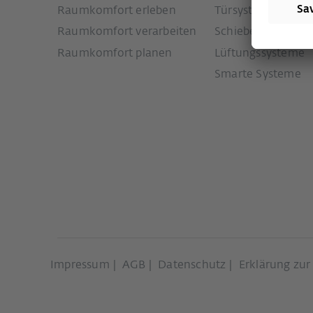
Raumkomfort erleben
Türsysteme
Raumkomfort verarbeiten
Schiebetürsystem
Raumkomfort planen
Lüftungssysteme
Smarte Systeme
Impressum
AGB
Datenschutz
Erklärung zur 