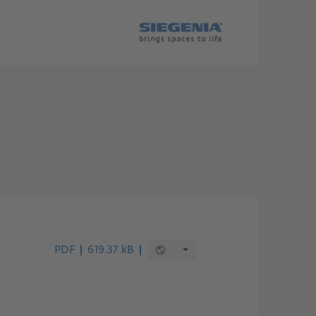
PDF
619.37 kB