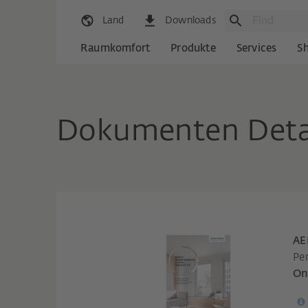
Land
Downloads
Raumkomfort
Produkte
Services
S
Dokumenten Deta
AE
Pe
On