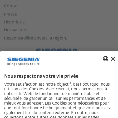
Contact
Presse
Historique
Nos valeurs
Responsabilité envers la région.
Lieferkettensorgfaltspflichtengesetz
Lieferantenkodex
Grundsatzerklärung Menschenrechtsstrategie
Beschwerdeverfahren