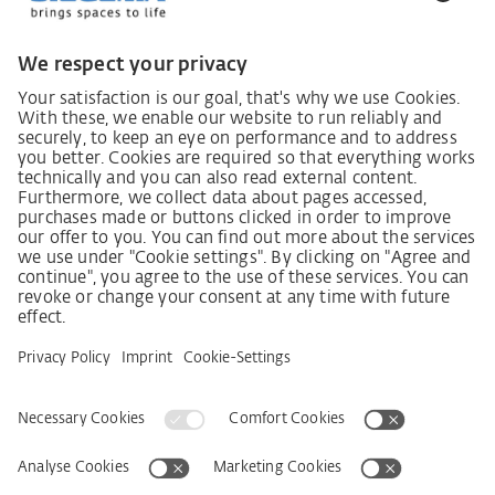
사회적 책임
German supply chain act
Code of Conduct
Policy statement on the human rights strategy
Complaints procedure
Imprint
AGB
Privacy Statement
접근성 선언문