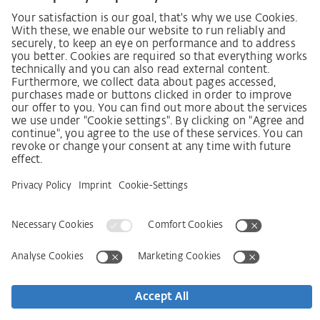
German supply chain act
Code of Conduct
Policy statement on the human rights strategy
Complaints procedure
Imprint
AGB
Privacy Statement
접근성 선언문
Service
Kontakt