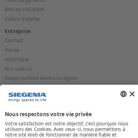
Téléchargements
BIM by SIEGENIA
Vidéos d'atelier
Entreprise
Contact
Presse
Historique
Nos valeurs
Responsabilité envers la région.
Lieferkettensorgfaltspflichtengesetz