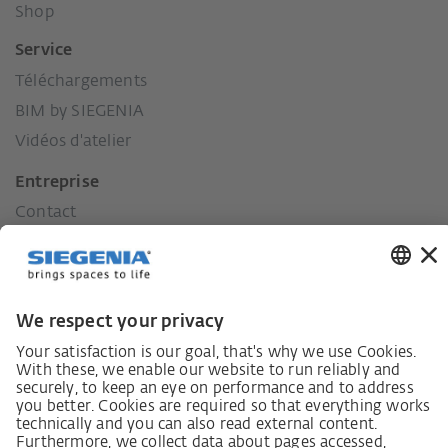
Shop
Service
Téléchargements
BIM by SIEGENIA
Vidéos d'atelier
Entreprise
Contact
Presse
Historique
Nos valeurs
Responsabilité envers la région.